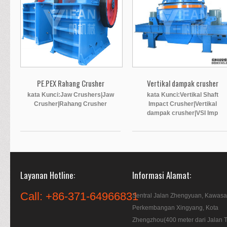
PE.PEX Rahang Crusher
Vertikal dampak crusher
kata Kunci:Jaw Crushers|Jaw
kata Kunci:Vertikal Shaft
Crusher|Rahang Crusher
Impact Crusher|Vertikal
dampak crusher|VSI Imp
Layanan Hotline
Informasi Alamat
Call: +86-371-64966831
Sentral Jalan Zhengyuan, Kawas
Perkembangan Xingyang, Kota
Zhengzhou(400 meter dari Jalan T