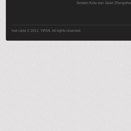
Selatan Kota dan Jalan Zhengsha
hak cipta © 2012. YIFAN. All rights reserved