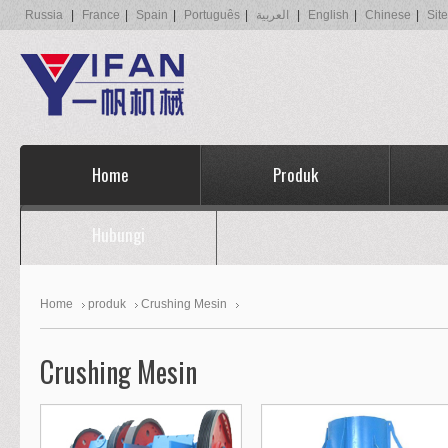
Russia
|
France
|
Spain
|
Português
|
العربية
|
English
|
Chinese
|
Sit
Home
Produk
Hubungi
Home
produk
Crushing Mesin
Crushing Mesin