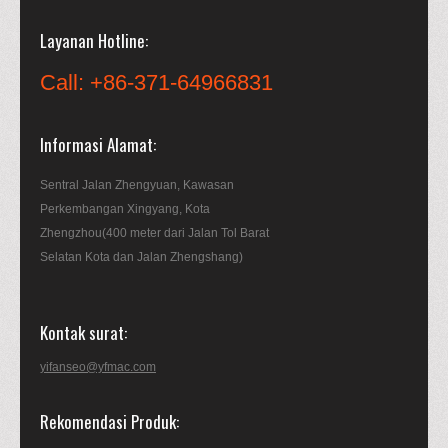
Layanan Hotline
Call: +86-371-64966831
Informasi Alamat
Sentral Jalan Zhengyuan, Kawasan
Perkembangan Xingyang, Kota
Zhengzhou(400 meter dari Jalan Tol Barat
Selatan Kota dan Jalan Zhengshang)
Kontak surat
yifanseo@yfmac.com
Rekomendasi Produk