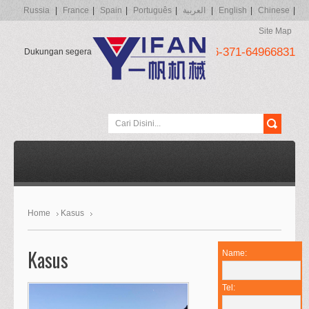
Russia
|
France
|
Spain
|
Português
|
العربية
|
English
|
Chinese
|
Site Map
Call: +86-371-64966831
Dukungan segera situs atau kejauhan
Home
Kasus
Kasus
Name:
Tel: